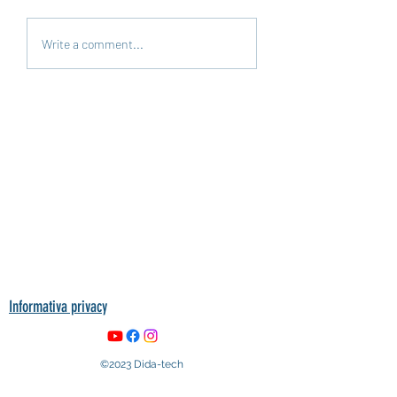
Pepper e la scuola nel parco: un
Write a comment...
viaggio di idee che ci ha unito
con tante docenti in Italia.
Informativa privacy
©2023 Dida-tech