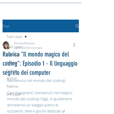
Post
Tutti i post
Simona Restauri
Tutti i post
Jun 4, 2023
3 min read
Rubrica "Il mondo magico del
Didattica
coding": Episodio 1 - Il linguaggio
Tutorial
Coding
segreto dei computer
Articoli
Benvenuto nel mondo del coding!
Rubrica
Cari insegnanti, benvenuti nel magico 
one pager
mondo del coding! Oggi, vi guideremo 
attraverso un viaggio pieno di 
scoperte, idee e giochi dedicati al 