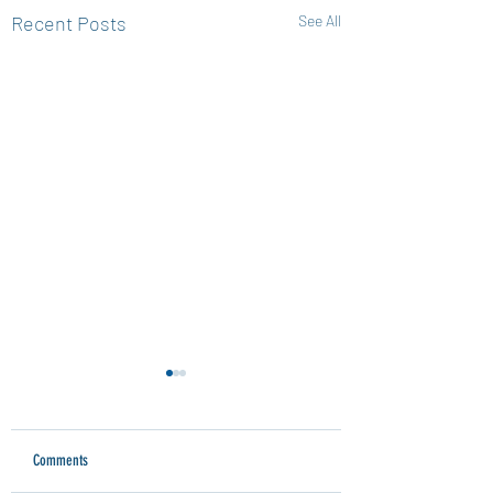
Recent Posts
See All
Comments
🧠 TikTok o lettura?