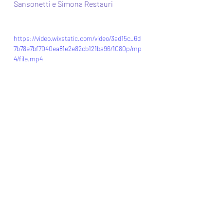
Sansonetti e Simona Restauri
https://video.wixstatic.com/video/3ad15c_6d
7b78e7bf7040ea81e2e82cb121ba96/1080p/mp
4/file.mp4