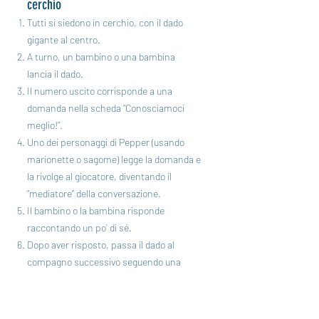
cerchio
Tutti si siedono in cerchio, con il dado
gigante al centro.
A turno, un bambino o una bambina
lancia il dado.
Il numero uscito corrisponde a una
domanda nella scheda “Conosciamoci
meglio!”.
Uno dei personaggi di Pepper (usando
marionette o sagome) legge la domanda e
la rivolge al giocatore, diventando il
“mediatore” della conversazione.
Il bambino o la bambina risponde
raccontando un po’ di sé.
Dopo aver risposto, passa il dado al
compagno successivo seguendo una
regola di passaggio simpatica (es. dire
“Tocca a te!”, fare un piccolo inchino,
battere le mani, fare un gesto buffo).