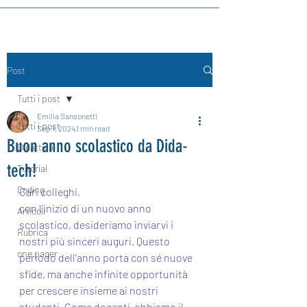
Post
Tutti i post
Emilia Sansonetti
Tutti i post
Sep 1, 2024
1 min read
Buon anno scolastico da Dida-
Didattica
tech!
Tutorial
Coding
Cari colleghi,
con l'inizio di un nuovo anno 
Articoli
scolastico, desideriamo inviarvi i 
Rubrica
nostri più sinceri auguri. Questo 
one pager
periodo dell'anno porta con sé nuove 
sfide, ma anche infinite opportunità 
per crescere insieme ai nostri 
studenti. Come docenti, abbiamo il 