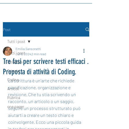
Post
Tutti i post
Emilia Sansonetti
Tutti i post
Jul 6, 2024
2 min read
Tre fasi per scrivere testi efficaci .
Didattica
Proposta di attività di Coding.
Tutorial
Coding
La scrittura è un'arte che richiede 
pianificazione, organizzazione e 
Articoli
revisione. Che tu stia scrivendo un 
Rubrica
racconto, un articolo o un saggio, 
one pager
seguire un processo strutturato può 
aiutarti a creare un testo chiaro e 
coinvolgente. Ecco una piccola guida 
in tre fasi per accompagnarti in 