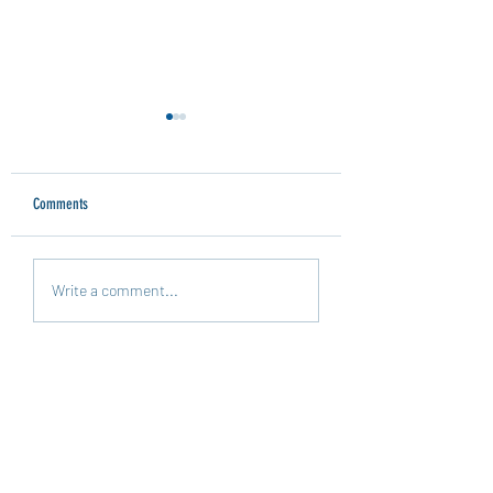
Comments
🧠 TikTok o lettura?
Pepper e la scuola nel parco: un
Write a comment...
viaggio di idee che ci ha unito
con tante docenti in Italia.